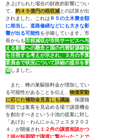
き上げられた場合の財政的影響につい
て、
約４５億円の税収減
との試算が出
されました。これは
Ｒ５の土木費全額
に相当し、道路修繕などにも大きな影
響が出る可能性
を示唆しています。市
長からも
市税減収が市民サービスへ与
える影響への懸念と国の代替財源確保
を注視する考えが示され、３月の予算
委員会で状況について詳細の提示を要
望
しました。
　また、蜂の巣駆除料金が増加してい
る可能性があることを伝え、
物価変動
に応じた補助金見直しも議論
。保護猫
問題では集客を見込める場で譲渡機会
を創出すべきという小池の提案に対し
「あげお・わんにゃんフェスタ２０２
４」が開催され
１２件の譲渡相談かつ
７頭が短期間で譲渡に繋がったことで