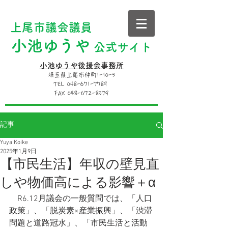
上尾市議会議員
小池ゆうや
公式サイト
小池ゆうや後援会事務所
埼玉県上尾市仲町1-10-3
TEL 048-671-7789
FAX 048-672-8579
記事
Yuya Koike
2025年1月9日
【市民生活】年収の壁見直
しや物価高による影響＋α
　R6.12月議会の一般質問では、「人口
政策」、「脱炭素×産業振興」、「渋滞
問題と道路冠水」、「市民生活と活動