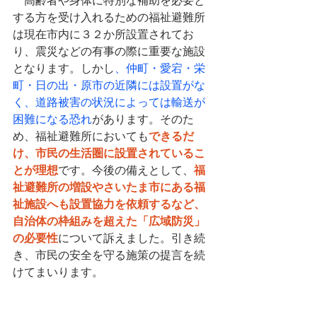
　高齢者や身体に特別な補助を必要と
する方を受け入れるための福祉避難所
は現在市内に３２か所設置されてお
り、震災などの有事の際に重要な施設
となります。しかし
、仲町・愛宕・栄
町・日の出・原市の近隣には設置がな
く、道路被害の状況によっては輸送が
困難になる恐れ
があります。そのた
め、福祉避難所においても
できるだ
け、市民の生活圏に設置されているこ
とが理想
です。今後の備えとして、
福
祉避難所の増設やさいたま市にある福
祉施設へも設置協力を依頼するなど、
自治体の枠組みを超えた「広域防災」
の必要性
について訴えました。引き続
き、市民の安全を守る施策の提言を続
けてまいります。