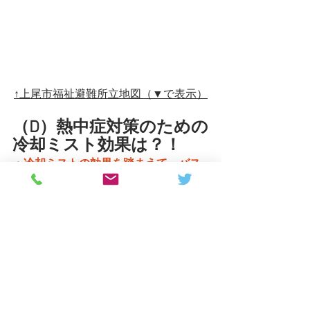
↑上尾市福祉避難所立地図（▼で表示）
（D）熱中症対策のための
冷却ミスト効果は？！
・冷却ミストの効果を踏まえて、バス
停や他駅といった「人の滞留場所」へ
横展開を。
　８月１日、上尾駅東西口に冷却ミス
トが設置されました。周辺気温２～３
度の冷却効果が見込んでいたことか
ら、その効果について伺いました。結
論、
冷却効果については平均およそ１