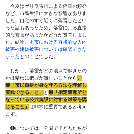
　今夏はゲリラ雷雨による停電の頻発
など、市民生活に大きな影響がありま
した。自宅のすぐ近くに落雷したとい
った話もあったため、落雷による直接
的な被害があったかどうか質問しまし
た。結論、
本市における直接的な人的
被害や建物被害については確認できな
かった
とのことでした。
　しかし、落雷がどの地点で起きたの
かは精密に把握が難しいことから
、
❶「市民自身が身を守る方法を理解し
実践できること」
と
❷「指定避難所と
なっている公共施設に対する対策を講
じること」
は非常に重要であると考え
ます。
　❶については、公園で子どもたちが