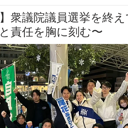
】衆議院議員選挙を終え
と責任を胸に刻む〜