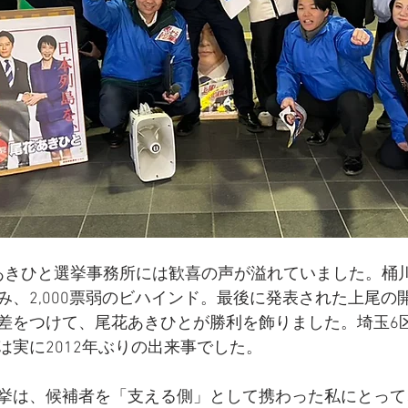
0、尾花あきひと選挙事務所には歓喜の声が溢れていました。
み、2,000票弱のビハインド。最後に発表された上尾の
0票差をつけて、尾花あきひとが勝利を飾りました。埼玉6
は実に2012年ぶりの出来事でした。
挙は、候補者を「支える側」として携わった私にとって