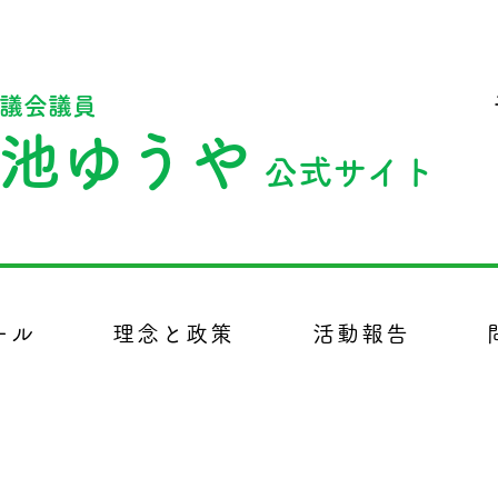
議会議員
池ゆうや
公式サイト
市議会議員、政治、議員
ール
理念と政策
活動報告