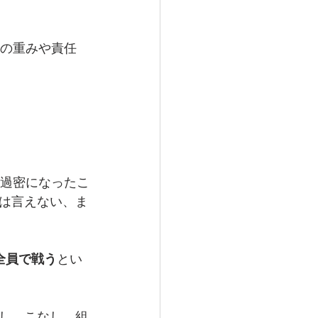
その重みや責任
が過密になったこ
は言えない、ま
全員で戦う
とい
し、こなし、組