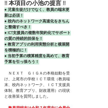
!! 本項目の小池の提言 !!
● 児童生徒だけでなく、教員の端末更
新は必須！
● 校内のネットワーク高速化をきちん
と整備すべき！
● ICT支援員の複数年契約化でサポート
の質の持続的担保を！
● 教育アプリの利用実態分析と横展開
を積極的に！
● 当初予算の積算精度を高めて、教育
予算を引っ張ろう！
　ＮＥＸＴ　ＧＩＧＡの本格始動を受
け、上尾市の学校ＩＣＴ環境（教員端
末、校内ネットワーク、ＩＣＴ支援員
体制、教育アプリ、財政運用）の現状
と改善策を質問しました。