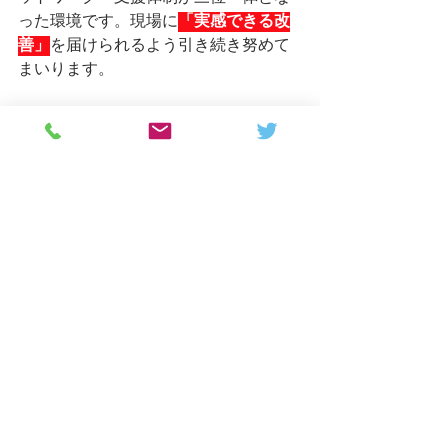
った環境です。現場に
「実感できる改
善」
を届けられるよう引き続き努めて
まいります。
---
ＹｏｕＴｕｂｅで議会映像が視聴可
能！
小池の行った一般質問や本会議での発
言を公式ＹｏｕＴｕｂｅチャンネルで
視聴できるようになりました！　是非
チャンネル登録してチェックしてみて
ください。
小池ゆうや公式ＹｏｕＴｕｂｅチャン
ネル
---