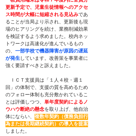
教員用端末は令和７年度内に全員分
更新予定で、児童生徒情報へのアクセ
ス時間が大幅に短縮される見込み
であ
ることが当局より示され、更新後も現
場のヒアリングを続け、業務削減効果
を検証するよう求めました。校内ネッ
トワークは高速化が進んでいるもの
の、
一部学校で機器障害が原因の遅延
が発生
しています。改善策を事業者に
強く要請すべきと訴えました。
　ＩＣＴ支援員は「１人４校・週１
回」の体制で、支援の質を高めるため
のフォロー体制も充分敷かれているこ
とは評価しつつ、
単年度契約によるノ
ウハウ断絶の懸念
を取り上げ、他自治
体にならい、
複数年契約（債務負担行
為または長期継続契約）の導入を提案
しました。