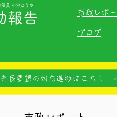
会議員 小池ゆうや
​市政レポ
動報告
​ブログ
市民要望の対応進捗はこちら