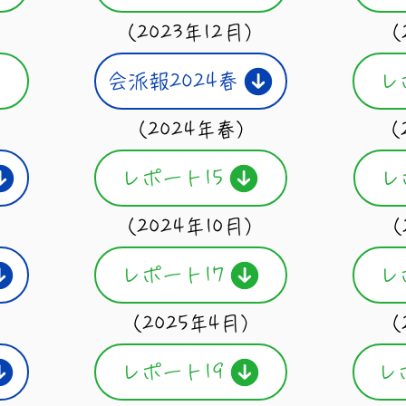
）
（2023年12月）
（
会派報2024春
レ
）
（2024年春）
（
レポート15
レ
）
（2024年10月）
（
レポート17
レ
（2025年4月）
（
レポート19
レ