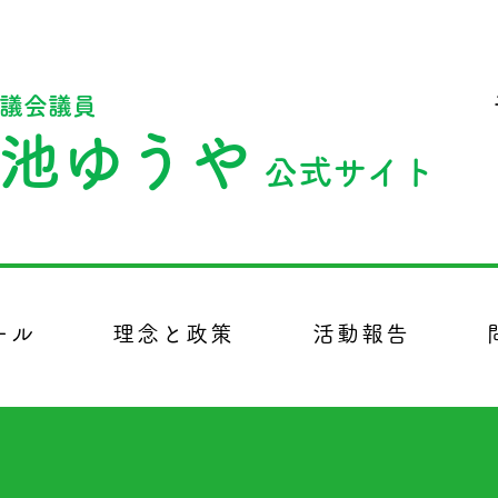
議会議員
池ゆうや
公式サイト
市議会議員、政治、議員
ール
理念と政策
活動報告