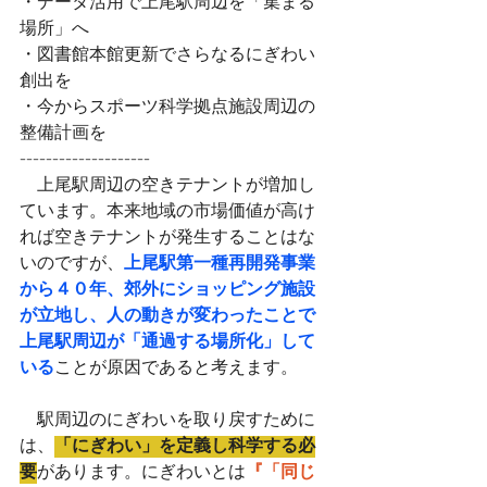
・データ活用で上尾駅周辺を「集まる
場所」へ
・図書館本館更新でさらなるにぎわい
創出を
・今からスポーツ科学拠点施設周辺の
整備計画を
--------------------
　上尾駅周辺の空きテナントが増加し
ています。本来地域の市場価値が高け
れば空きテナントが発生することはな
いのですが、
上尾駅第一種再開発事業
から４０年、郊外にショッピング施設
が立地し、人の動きが変わったことで
上尾駅周辺が「通過する場所化」して
いる
ことが原因であると考えます。
　駅周辺のにぎわいを取り戻すために
は、
「にぎわい」を定義し科学する必
要
があります。にぎわいとは
『「同じ