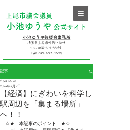
上尾市議会議員
小池ゆうや
公式サイト
小池ゆうや後援会事務所
埼玉県上尾市仲町1-10-3
TEL 048-671-7789
FAX 048-672-8579
記事
Yuya Koike
2024年7月9日
【経済】にぎわいを科学し
駅周辺を「集まる場所」
へ！！
☆★　本記事のポイント　★☆