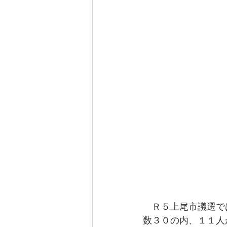
　Ｒ５上尾市議選で
数３０の内、１１人