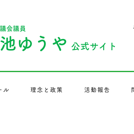
議会議員
池ゆうや
公式サイト
市議会議員、政治、議員
ール
理念と政策
活動報告