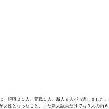
は、現職２０人、元職１人、新人９人が当選しました。
が女性となったこと、また新人議員だけでも９人の内６