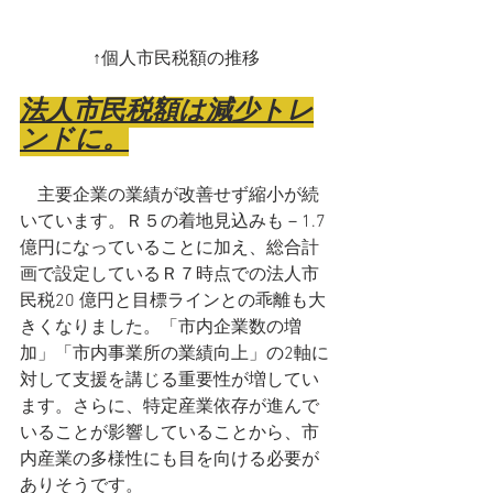
↑個人市民税額の推移
法人市民税額は減少トレ
ンドに。
　主要企業の業績が改善せず縮小が続
いています。Ｒ５の着地見込みも－1.7
億円になっていることに加え、総合計
画で設定しているＲ７時点での法人市
民税20 億円と目標ラインとの乖離も大
きくなりました。「市内企業数の増
加」「市内事業所の業績向上」の2軸に
対して支援を講じる重要性が増してい
ます。さらに、特定産業依存が進んで
いることが影響していることから、市
内産業の多様性にも目を向ける必要が
ありそうです。