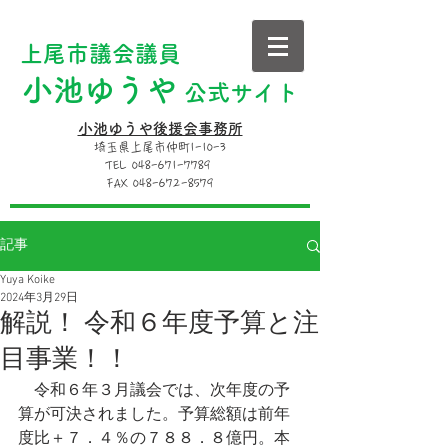
上尾市議会議員
小池ゆうや
公式サイト
小池ゆうや後援会事務所
埼玉県上尾市仲町1-10-3
TEL 048-671-7789
FAX 048-672-8579
記事
Yuya Koike
2024年3月29日
解説！ 令和６年度予算と注
目事業！！
　令和６年３月議会では、次年度の予
算が可決されました。予算総額は前年
度比＋７．４％の７８８．８億円。本