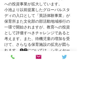
への投資事業が拡大しています。
小池より以前提案したグローバルスタ
ディの入口として「英語体験事業」が
保育所また文化部の部活動地域移行の
一環で開始されますが、教育への投資
として評価すべきチャレンジであると
考えます。また、待機児童の増加を受
けて、さらなる保育施設の拡充が図ら
れます。❶❷については、シティセー
ルスの観点から、本市の魅力として効
果的に市外へ発信できるかがポイント
です。❸は発災時の情報集約や、り災
証明書発行の円滑化を可能にするもの
で、平時から活用を想定した訓練の実
施が重要です。
　また、断熱や省エネ対策への助成拡
充に加え、以前小池が提案したＬＩＮ