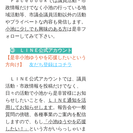
　Ｆａｃｅｂｏｏｋでは議員活動・市
政情報だけでなく小池の行っている地
域活動等、市議会議員活動以外の活動
やプライベートな内容も発信します。
小池に少しでも興味のある方
は是非フ
ォローしてみて下さい。
③　ＬＩＮＥ公式アカウント
【是非小池ゆうやを応援したいという
方向け】
友だち登録はコチラ
　ＬＩＮＥ公式アカウントでは、議員
活動・市政情報を投稿だけでなく、
日々の活動で小池から是非皆様にお知
らせしたいことを、
ＬＩＮＥ通知を活
用してお知らせします
。報告会や一般
質問の傍聴、各種事業のご案内を配信
しますので、もし
「小池ゆうやを応援
したい！」
という方がいらっしゃいま