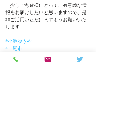
　少しでも皆様にとって、有意義な情
報をお届けしたいと思いますので、是
非ご活用いただけますようお願いいた
します！
#小池ゆうや
#上尾市
#上尾市議会議員
#上尾市議
#市議
#お知らせ
#SNS
#Facebook
#Twitter
#LINE
#YouTubeは検討中
#情報発信