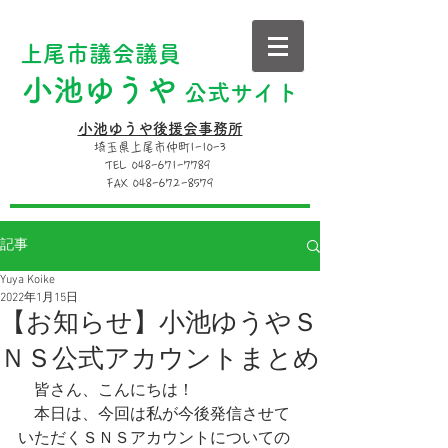
上尾市議会議員
小池ゆうや
公式サイト
小池ゆうや後援会事務所
埼玉県上尾市仲町1-10-3
TEL 048-671-7789
FAX 048-672-8579
記事
Yuya Koike
2022年1月15日
【お知らせ】小池ゆうやＳ
ＮＳ公式アカウントまとめ
　皆さん、こんにちは！
　本日は、今回は私が今後発信させて
いただくＳＮＳアカウントについての